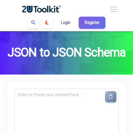
Login
Register
JSON to JSON Schema